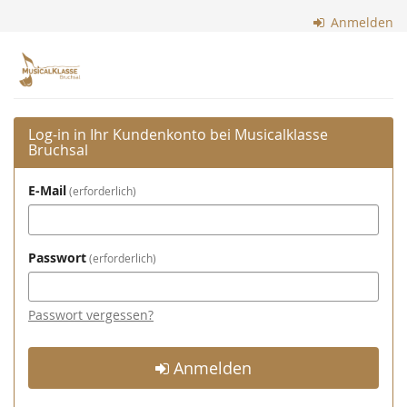
Zum
Anmelden
Haupt-
Inhalt
Musicalklasse
springen
Bruchsal
Log-in in Ihr Kundenkonto bei Musicalklasse
Bruchsal
E-Mail
erforderlich
Passwort
erforderlich
Passwort vergessen?
Anmelden